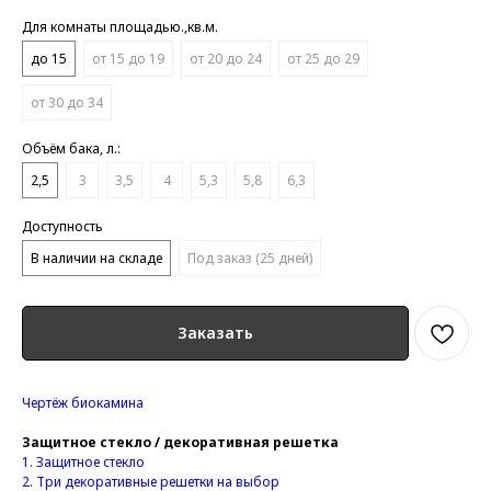
Для комнаты площадью.,кв.м.
до 15
от 15 до 19
от 20 до 24
от 25 до 29
от 30 до 34
Объём бака, л.:
2,5
3
3,5
4
5,3
5,8
6,3
Доступность
В наличии на складе
Под заказ (25 дней)
Заказать
Чертёж биокамина
Защитное стекло / декоративная решетка
1.
Защитное стекло
2. Три
декоративные решетки на выбор