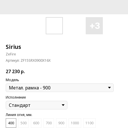
Sirius
ZeFire
Артикул:
ZF15SRX0900X16X
27 230
р.
Модель
Исполнение
Линия огня, мм.
400
500
600
700
900
1000
1100