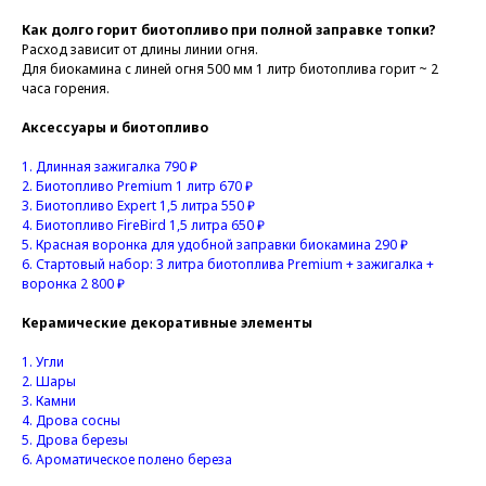
Как долго горит биотопливо при полной заправке топки?
Расход зависит от длины линии огня.
Для биокамина с линей огня 500 мм 1 литр биотоплива горит ~ 2
часа горения.
Аксессуары и биотопливо
1.
Длинная зажигалка 790 ₽
2.
Биотопливо Premium 1 литр 670 ₽
3.
Биотопливо Expert 1,5 литра 550 ₽
4.
Биотопливо FireBird 1,5 литра 650 ₽
5.
Красная воронка для удобной заправки биокамина 290 ₽
6.
Стартовый набор: 3 литра биотоплива Premium + зажигалка +
воронка 2 800 ₽
Керамические декоративные элементы
1.
Угли
2.
Шары
3. Камни
4.
Дрова сосны
5.
Дрова березы
6.
Ароматическое полено береза