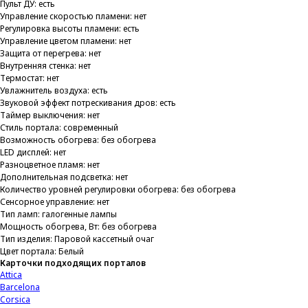
Пульт ДУ: есть
Управление скоростью пламени: нет
Регулировка высоты пламени: есть
Управление цветом пламени: нет
Защита от перегрева: нет
Внутренняя стенка: нет
Термостат: нет
Увлажнитель воздуха: есть
Звуковой эффект потрескивания дров: есть
Таймер выключения: нет
Стиль портала: современный
Возможность обогрева: без обогрева
LED дисплей: нет
Разноцветное пламя: нет
Дополнительная подсветка: нет
Количество уровней регулировки обогрева: без обогрева
Сенсорное управление: нет
Тип ламп: галогенные лампы
Мощность обогрева, Вт: без обогрева
Тип изделия: Паровой кассетный очаг
Цвет портала: Белый
Карточки подходящих порталов
Attica
Barcelona
Corsica