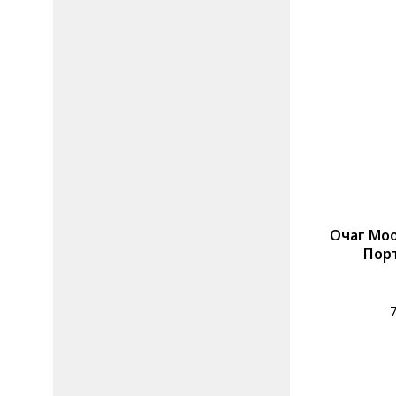
Очаг Moo
Порт