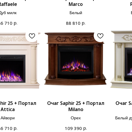
Raffaele
Marco
Дуб милк
Белый
р.
р.
86 710
88 810
hir 25 + Портал
Очаг Saphir 25 + Портал
Очаг S
Attica
Milano
Айвори
Орех
Белый д
р.
р.
86 710
109 390