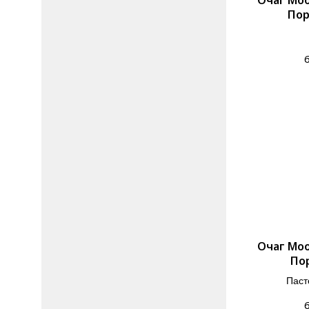
Пор
Очаг Moo
Пор
Паст