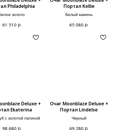
ал Philadelphia
Портал Kellie
Белое золото
Белый камень
р.
р.
61 510
65 080
oonblaze Deluxe +
Очаг Moonblaze Deluxe +
тал Ekaterina
Портал Lindelse
уб с золотой патиной
Черный
р.
р.
98 680
69 280