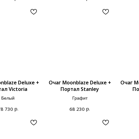
nblaze Deluxe +
Очаг Moonblaze Deluxe +
Очаг M
ал Victoria
Портал Stanley
По
Белый
Графит
р.
р.
78 730
68 230