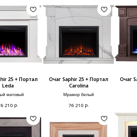
hir 25 + Портал
Очаг Saphir 25 + Портал
Очаг S
Leda
Carolina
ый матовый
Мрамор белый
р.
р.
76 210
76 210