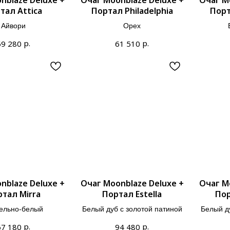
тал Attica
Портал Philadelphia
Порт
Айвори
Орех
р.
р.
69 280
61 510
nblaze Deluxe +
Очаг Moonblaze Deluxe +
Очаг M
тал Mirra
Портал Estella
Пор
ельно-белый
Белый дуб с золотой патиной
Белый д
р.
р.
67 180
94 480