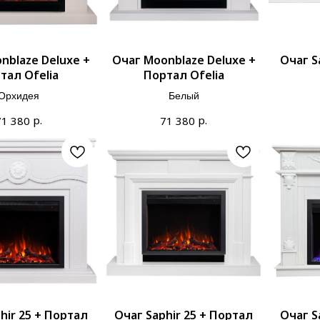
nblaze Deluxe +
Очаг Moonblaze Deluxe +
Очаг S
тал Ofelia
Портал Ofelia
Орхидея
Белый
р.
р.
71 380
71 380
hir 25 + Портал
Очаг Saphir 25 + Портал
Очаг S