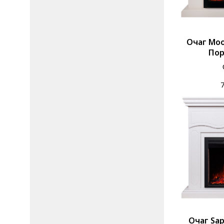
Очаг Moo
Пор
Очаг Sap