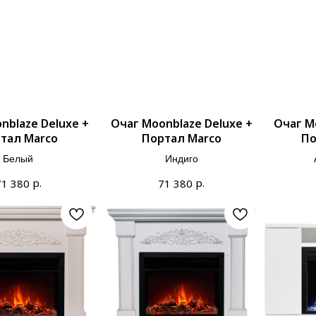
nblaze Deluxe +
Очаг Moonblaze Deluxe +
Очаг M
тал Marco
Портал Marco
По
Белый
Индиго
р.
р.
71 380
71 380