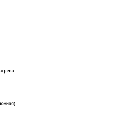
огрева
ионная)