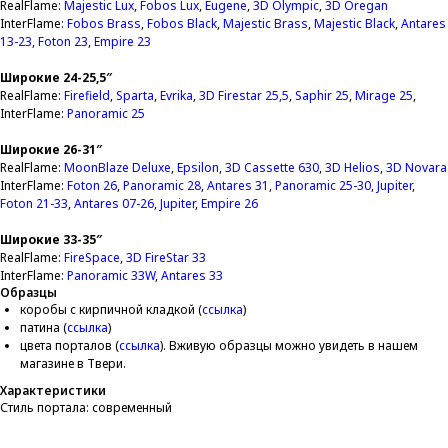
RealFlame:
Majestic Lux
,
Fobos Lux
,
Eugene
,
3D Olympic
,
3D Oregan
InterFlame:
Fobos Brass
,
Fobos Black
,
Majestic Brass
,
Majestic Black
,
Antares
13-23
,
Foton 2
3
,
Empire 23
Широкие 24-25,5″
RealFlame:
Firefield
,
Sparta
,
Evrika
,
3D Firestar 25,5
,
Saphir 2
5
,
Mirage 25
,
InterFlame:
Panoramic 25
Широкие 26-31″
RealFlame:
MoonBlaze Deluxe
,
Epsilon
,
3D Cassette 630
,
3D Helios
,
3D Novara
InterFlame:
Foton 26
,
Panoramiс 28
,
Antares 31
,
Panoramic 25-30
,
Jupiter
,
Foton 21-33
,
Antares 07-26
,
Jupiter
,
Empire 26
Широкие 33-35″
RealFlame:
FireSpace
,
3
D FireStar 33
InterFlame:
Panoramic 33
W
,
Antares 33
Образцы
коробы с кирпичной кладкой (
ссылка
)
патина (
ссылка
)
цвета порталов (
ссылка
). Вживую образцы можно увидеть в нашем
магазине в Твери.
Характеристики
Стиль портала: современный