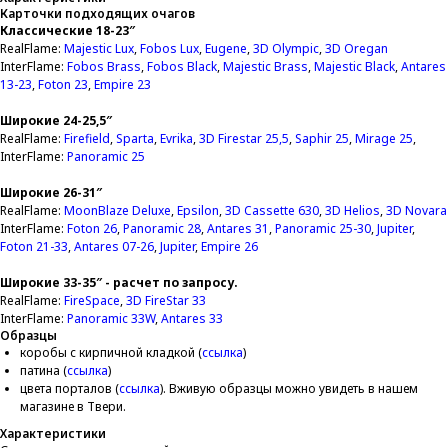
Карточки подходящих очагов
Классические 18-23″
RealFlame:
Majestic Lux
,
Fobos Lux
,
Eugene
,
3D Olympic
,
3D Oregan
InterFlame:
Fobos Brass
,
Fobos Black
,
Majestic Brass
,
Majestic Black
,
Antares
13-23
,
Foton 2
3
,
Empire 23
Широкие 24-25,5″
RealFlame:
Firefield
,
Sparta
,
Evrika
,
3D Firestar 25,5
,
Saphir 2
5
,
Mirage 25
,
InterFlame:
Panoramic 25
Широкие 26-31″
RealFlame:
MoonBlaze Deluxe
,
Epsilon
,
3D Cassette 630
,
3D Helios
,
3D Novara
InterFlame:
Foton 26
,
Panoramiс 28
,
Antares 31
,
Panoramic 25-30
,
Jupiter
,
Foton 21-33
,
Antares 07-26
,
Jupiter
,
Empire 26
Широкие 33-35″ - расчет по запросу.
RealFlame:
FireSpace
,
3
D FireStar 33
InterFlame:
Panoramic 33
W
,
Antares 33
Образцы
коробы с кирпичной кладкой (
ссылка
)
патина (
ссылка
)
цвета порталов (
ссылка
). Вживую образцы можно увидеть в нашем
магазине в Твери.
Характеристики