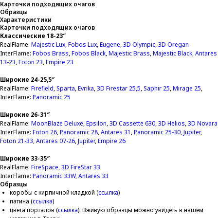
Карточки подходящих очагов
Образцы
Характеристики
Карточки подходящих очагов
Классические 18-23″
RealFlame:
Majestic Lux
,
Fobos Lux
,
Eugene
,
3D Olympic
,
3D Oregan
InterFlame:
Fobos Brass
,
Fobos Black
,
Majestic Brass
,
Majestic Black
,
Antares
13-23
,
Foton 2
3
,
Empire 23
Широкие 24-25,5″
RealFlame:
Firefield
,
Sparta
,
Evrika
,
3D Firestar 25,5
,
Saphir 2
5
,
Mirage 25
,
InterFlame:
Panoramic 25
Широкие 26-31″
RealFlame:
MoonBlaze Deluxe
,
Epsilon
,
3D Cassette 630
,
3D Helios
,
3D Novara
InterFlame:
Foton 26
,
Panoramiс 28
,
Antares 31
,
Panoramic 25-30
,
Jupiter
,
Foton 21-33
,
Antares 07-26
,
Jupiter
,
Empire 26
Широкие 33-35″
RealFlame:
FireSpace
,
3
D FireStar 33
InterFlame:
Panoramic 33
W
,
Antares 33
Образцы
коробы с кирпичной кладкой (
ссылка
)
патина (
ссылка
)
цвета порталов (
ссылка
). Вживую образцы можно увидеть в нашем