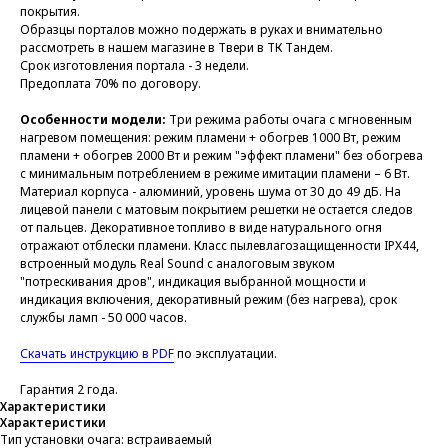
покрытия.
Образцы порталов можно подержать в руках и внимательно
рассмотреть в нашем магазине в Твери в ТК Тандем.
Срок изготовления портала - 3 недели.
Предоплата 70% по договору.
Особенности модели:
Три режима работы очага с мгновенным
нагревом помещения: режим пламени + обогрев 1000 Вт, режим
пламени + обогрев 2000 Вт и режим "эффект пламени" без обогрева
с минимальным потреблением в режиме имитации пламени – 6 Вт.
Материал корпуса - алюминий, уровень шума от 30 до 49 дБ. На
лицевой панели с матовым покрытием решетки не остается следов
от пальцев. Декоративное топливо в виде натурального огня
отражают отблески пламени. Класс пылевлагозащищенности IPX44,
встроенный модуль Real Sound с аналоговым звуком
"потрескивания дров", индикация выбранной мощности и
индикация включения, декоративный режим (без нагрева), срок
службы ламп - 50 000 часов.
Скачать инструкцию в PDF
по эксплуатации.
Гарантия 2 года.
Характеристики
Характеристики
Тип установки очага: встраиваемый