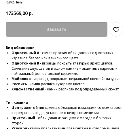
КимрПечь
173569,00
р.
Заказать
Вид облицовки
Однотонный А
- самая простая облицовка из однотонных
изразцов белого или ванильного цвета.
Однотонный В
- изразцы покрыты глазурью ярких цветов.
Сочетание двух цветов в одном камине – акцентные карнизы и
нейтральный фон остальной керамики.
Майолика
- изразцы, покрытые специальной цветной глазурью.
Роспись
- камин расписан узорами цветов.
Художественный
- камин расписан под определённый сюжет.
Тип камина
Центральный
тип камина облицован изразцами со всех сторон
и предназначен для установки в центре помещения.
Пристенный
- облицован изразцами с фасада и боковых
сторон.
Угловой
- камин предназначен для монтажа в углу помещения.