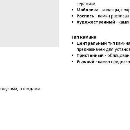
керамики.
Майолика
- изразцы, по
Роспись
- камин расписан
Художественный
- ками
Тип камина
Центральный
тип камина
предназначен для устано
Пристенный
- облицован
Угловой
- камин предназ
конусами, отводами.