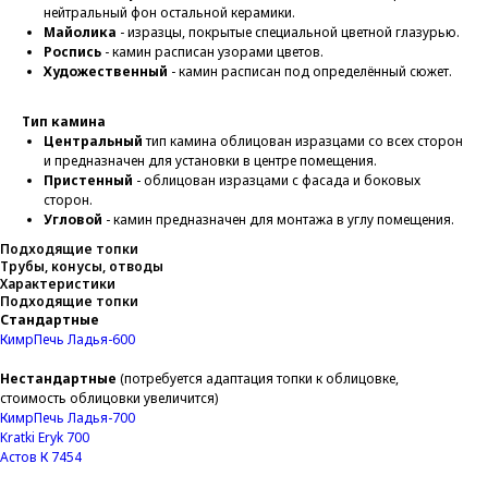
нейтральный фон остальной керамики.
Майолика
- изразцы, покрытые специальной цветной глазурью.
Роспись
- камин расписан узорами цветов.
Художественный
- камин расписан под определённый сюжет.
Тип камина
Центральный
тип камина облицован изразцами со всех сторон
и предназначен для установки в центре помещения.
Пристенный
- облицован изразцами с фасада и боковых
сторон.
Угловой
- камин предназначен для монтажа в углу помещения.
Подходящие топки
Трубы, конусы, отводы
Характеристики
Подходящие топки
Стандартные
КимрПечь Ладья-600
Нестандартные
(потребуется адаптация топки к облицовке,
стоимость облицовки увеличится)
КимрПечь Ладья-700
Kratki Eryk 700
Aстов К 7454