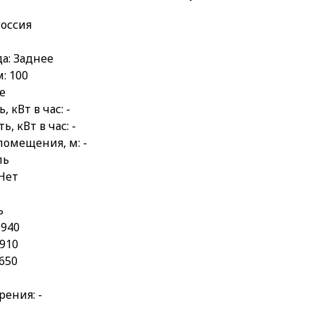
Россия
а: Заднее
: 100
е
 кВт в час: -
, кВт в час: -
помещения, м: -
ль
 Нет
ь
 940
1910
 650
рения: -