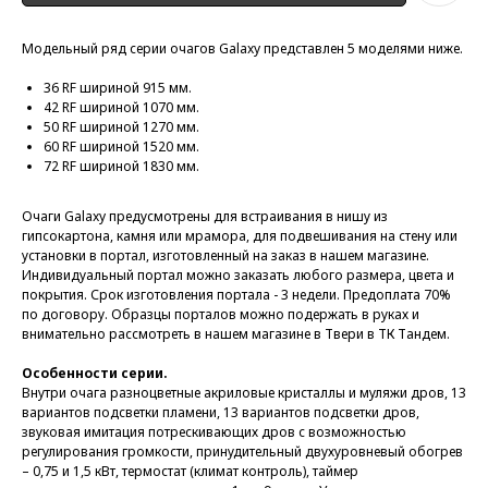
Модельный ряд серии очагов Galaxy представлен 5 моделями ниже.
36 RF шириной 915 мм.
42 RF шириной 1070 мм.
50 RF шириной 1270 мм.
60 RF шириной 1520 мм.
72 RF шириной 1830 мм.
Очаги Galaxy предусмотрены для встраивания в нишу из
гипсокартона, камня или мрамора, для подвешива
ния на стену или
установки в портал, изготовленный на заказ в нашем магазине.
Индивидуальный портал можно заказать любого размера, цвета и
покрытия. Срок изготовления портала - 3 недели. Предоплата 70%
по договору. Образцы порталов можно подержать в руках и
внимательно рассмотреть в нашем магазине в Твери в ТК Тандем.
Особенности серии.
Внутри очага разноцветные акриловые кристаллы и муляжи дров, 13
вариантов подсветки пламени, 13 вариантов подсветки дров,
звуковая имитация потрескивающих дров с возможностью
регулирования громкости, принудительный двухуровневый обогрев
– 0,75 и 1,5 кВт, термостат (климат контроль), таймер