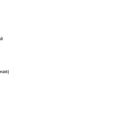
ей
ная)