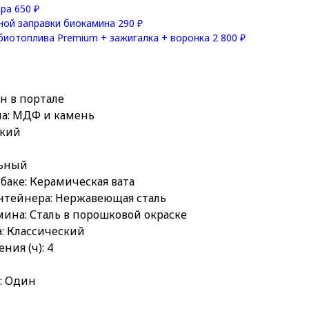
ра 650 ₽
ой заправки биокамина 290 ₽
биотоплива Premium + зажигалка + воронка 2 800 ₽
н в портале
ла: МДФ и камень
ский
льный
баке: Керамическая вата
нтейнера: Нержавеющая сталь
ина: Сталь в порошковой окраске
: Классический
ния (ч): 4
: Один