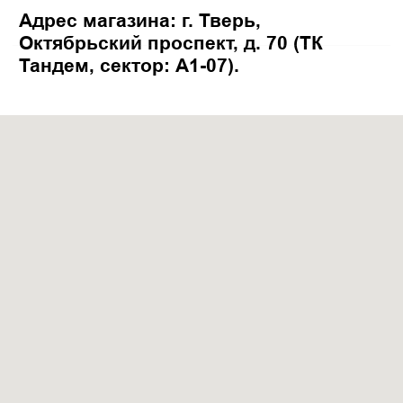
Кирпичные печи
Изразцовые камины
Термозащита стен
Очаги для костра
ПОКУПАТЕЛЮ
Оплата и доставка
Обработка данных
О нас
Хочу Камин 2025
Вся представленная на сайте информация, касающаяся технических характеристик, наличия
на складе, стоимости товаров, носит информационный характер и не является публичной
офертой, определяемой положениями Статьи 437(2) Гражданского кодекса РФ.
ИП Лисова Ирина Петровна
ИНН: 690 201 135 509
Карта сайта
ОГРНИП: 316 695 2000 511 66