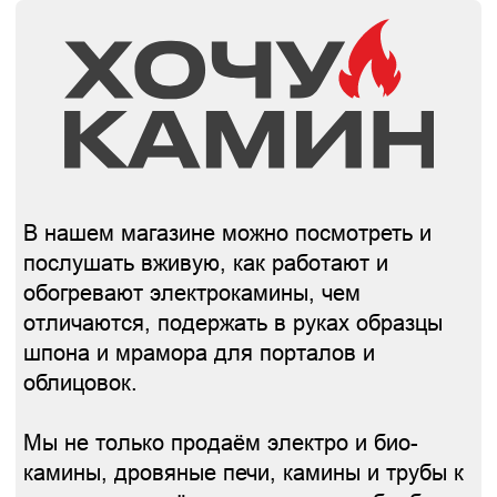
Мы не только продаём электро и био-
камины, дровяные печи, камины и трубы к
ним, но и кладём печи, камины и барбекю
из кирпича.
Тверь, Октябрьский пр, д. 70 (ТК Тандем,
сектор: А1-07).
Работаем каждый день с 9:00 до 20:00 без
выходных.
ФОТОГРАФИИ МАГАЗИНА